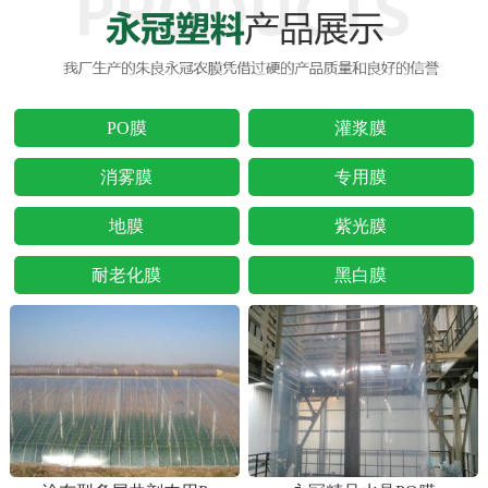
PO膜
灌浆膜
消雾膜
专用膜
地膜
紫光膜
耐老化膜
黑白膜