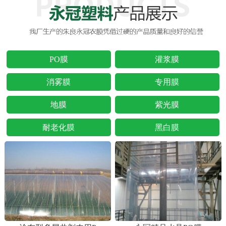
PO膜
灌浆膜
消雾膜
专用膜
地膜
紫光膜
耐老化膜
黑白膜