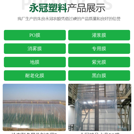
PO膜
灌浆膜
消雾膜
专用膜
地膜
紫光膜
耐老化膜
黑白膜